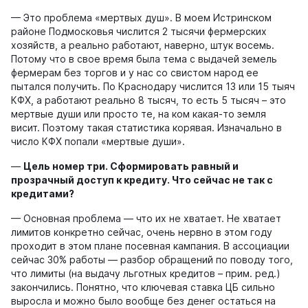
— Это проблема «мертвых душ». В моем Истринском
районе Подмосковья числится 2 тысячи фермерских
хозяйств, а реально работают, наверно, штук восемь.
Потому что в свое время была тема с выдачей земель
фермерам без торгов и у нас со свистом народ ее
пытался получить. По Краснодару числится 13 или 15 тыяч
КФХ, а работают реально 8 тысяч, то есть 5 тысяч – это
мертвые души или просто те, на ком какая-то земля
висит. Поэтому такая статистика корявая. Изначально в
число КФХ попали «мертвые души».
—
Цель номер
три
. Сформировать равный и
прозрачный доступ к кредиту. Что сейчас не так с
кредитами?
— Основная проблема — что их не хватает. Не хватает
лимитов конкретно сейчас, очень нервно в этом году
проходит в этом плане посевная кампания. В ассоциации
сейчас 30% работы — разбор обращений по поводу того,
что лимиты (на выдачу льготных кредитов – прим. ред.)
закончились. Понятно, что ключевая ставка ЦБ сильно
выросла и можно было вообще без денег остаться на