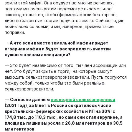
земли этой мафии. Она орудует во многих регионах,
поэтому мы очень хотим пересмотреть земельное
законодательство, чтобы фермеры могли без торгов,
либо по закрытым торгам получать землю. Сейчас годик
войны всех со всеми, и мы, наверное, примем такие
поправки.
—
А что если в
место земельной мафии придет
аграрная мафия
и будет
распределять участки
нужным членам а
ссоциации
?
— Это будет независимо от того, ты член ассоциации или
нет. Это будут закрытые торги, на которые смогут
выходить сельхозтоваропроизводители. Пусть торгуются
между собой, только чтобы это были реальные
сельхозпроизводители.
—
Согласно данным
последней сельхозпереписи
(2021 год)
, за 6 лет в России сократилось число
крестьянско-фермерских хозяйств и ИП на 30%: с
174,8 тыс. до 118,3 тыс.
,
но сами они стали крупнее, а
площадь пашни выросла с 26,8 млн гектаров до 30,5
млн гектаров.