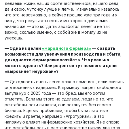
делаешь жизнь наших соотечественников, нашего села,
да и свою, чуточку лучше и легче. Изначально казалось,
что это невозможно, а сейчас прошло уже три года и я
вижу, что результаты есть и мы хорошо двигаемся.
Бизнес же — это когда ты заработал денег и не так
важно, сколько именно, с собой же в могилу их не
унесешь.
—
Одна из целей
«Народного фермера»
— с
оздать
возможности для увеличения производства и сбыта,
доходности фермерских хозяйств.
Что реально
може
те сделать
? Или рецептов тут немного и цены
«выровняет неурожай»?
— Доходность очень легко можно поменять, если снизить
ряд косвенных издержек. К примеру, запрет свободного
выгула кур с 2025 года — это бред, мы его хотим
отметить. Если мы этого не сделаем, люди не то, что
рентабельности лишатся, они останутся без своего
бизнеса. Еще мы пробиваем, чтобы были льготные
кредиты и гранты, например «Агротуризм», а это
напрямую влияет на фермерские хозяйства. Я не спорю,
что рентабельность в растениеводстве низкая два года