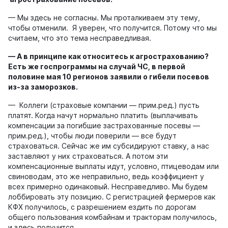
— Мы здесь не согласны. Мы проталкиваем эту тему,
чтобы отменили. Я уверен, что получится. Потому что мы
считаем, что это тема несправедливая.
—
А в принципе как относитесь к агрострахованию?
Есть же госпрограммы на случай ЧС,
в первой
половине мая 10 регионов заявили о гибели посевов
из-за заморозков
.
— Коллеги (страховые компании — прим.ред.) пусть
платят. Когда начут нормально платить (выплачивать
компенсации за погибшие застрахованные посевы —
прим.ред.), чтобы люди поверили — все будут
страховаться. Сейчас же им субсидируют ставку, а нас
заставляют у них страховаться. А потом эти
компенсационные выплаты идут, условно, птицеводам или
свиноводам, это же неправильно, ведь коэффициент у
всех примерно одинаковый. Несправедливо. Мы будем
лоббировать эту позицию. С регистрацией фермеров как
КФХ получилось, с разрешением ездить по дорогам
общего пользования комбайнам и тракторам получилось,
и здесь получится.