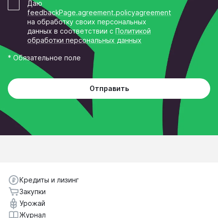
Даю
feedbackPage.agreement.policyagreement
на обработку своих персональных
данных в соответствии c
Политикой
обработки персональных данных
* Обязательное поле
Отправить
Кредиты и лизинг
Закупки
Урожай
Журнал