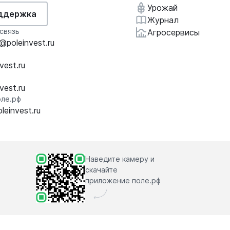
Урожай
ддержка
Журнал
связь
Агросервисы
poleinvest.ru
vest.ru
vest.ru
ле.рф
einvest.ru
Наведите камеру и
скачайте
приложение поле.рф