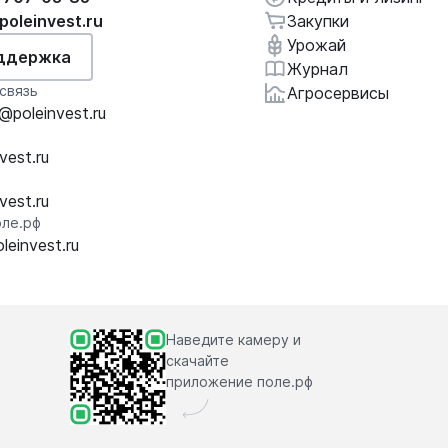
poleinvest.ru
Закупки
Урожай
ддержка
Журнал
связь
Агросервисы
poleinvest.ru
vest.ru
vest.ru
ле.рф
einvest.ru
Наведите камеру и
скачайте
приложение поле.рф