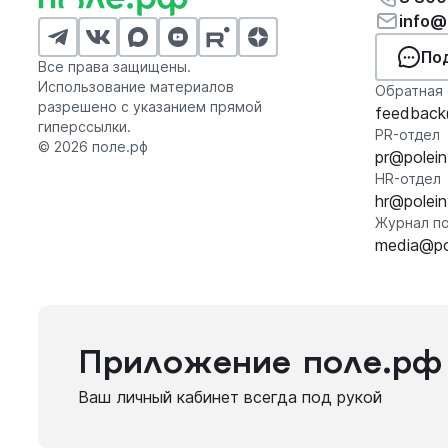
info@
По
Все права защищены.
Использование материалов
Обратная 
разрешено с указанием прямой
feedback@
гиперссылки.
PR-отдел
© 2026 поле.рф
pr@polein
HR-отдел
hr@polein
Журнал по
media@pol
Приложение поле.рф
Ваш личный кабинет всегда под рукой