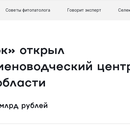
Советы фитопатолога
Говорит эксперт
Селе
ок» открыл
меноводческий цент
области
 млрд рублей