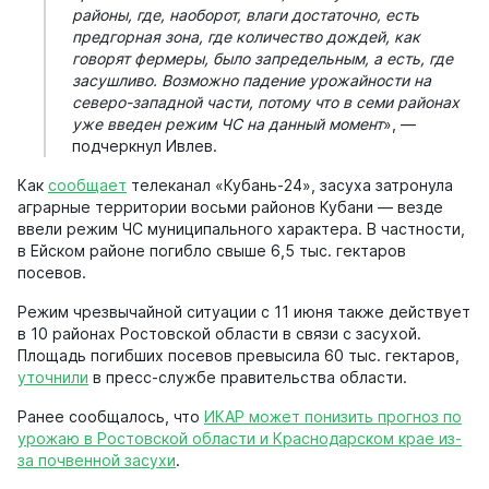
районы, где, наоборот, влаги достаточно, есть
предгорная зона, где количество дождей, как
говорят фермеры, было запредельным, а есть, где
засушливо. Возможно падение урожайности на
северо-западной части, потому что в семи районах
уже введен режим ЧС на данный момент
», —
подчеркнул Ивлев.
Как
сообщает
телеканал «Кубань-24», засуха затронула
аграрные территории восьми районов Кубани — везде
ввели режим ЧС муниципального характера. В частности,
в Ейском районе погибло свыше 6,5 тыс. гектаров
посевов.
Режим чрезвычайной ситуации с 11 июня также действует
в 10 районах Ростовской области в связи с засухой.
Площадь погибших посевов превысила 60 тыс. гектаров,
уточнили
в пресс-службе правительства области.
Ранее сообщалось, что
ИКАР может понизить прогноз по
урожаю в Ростовской области и Краснодарском крае из-
за почвенной засухи
.