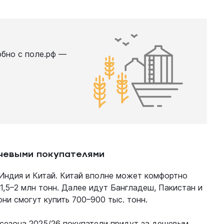
обно с поле.рф —
ючевыми покупателями
 Индия и Китай. Китай вполне может комфортно
 1,5–2 млн тонн. Далее идут Бангладеш, Пакистан и
они смогут купить 700–900 тыс. тонн.
 сезона 2025/26 покупатели придут за дешевым