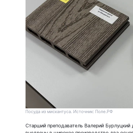
Посуда из мискантуса. Источник: Поле.РФ
Старший преподаватель Валерий Бурлуцкий 
внедрены в широкое производство два основ