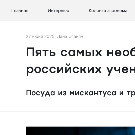
Главная
Интервью
Колонка агронома
27 июня 2025
,
Лана Оганян
Пять самых нео
российских уче
Посуда из мискантуса и т