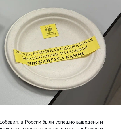
добавил, в России были успешно выведены и
ных сорта мискантуса гигантского – Камис и