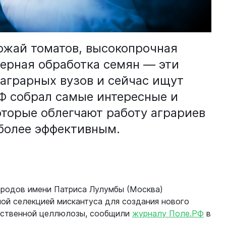
ожай томатов, высокопрочная
зерная обработка семян — эти
 аграрных вузов и сейчас ищут
РФ собрал самые интересные и
оторые облегчают работу аграриев
 более эффективным.
ародов имени Патриса Лулумбы (Москва)
ой селекцией мискантуса для создания нового
ественной целлюлозы, сообщили
журналу Поле.РФ
в