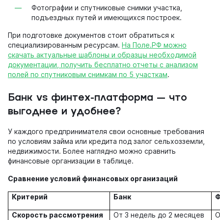
Фотографии и спутниковые снимки участка,
подъездных путей и имеющихся построек.
При подготовке документов стоит обратиться к
специализированным ресурсам.
На Поле.РФ можно
скачать актуальные шаблоны и образцы необходимой
документации, получить бесплатно отчеты с анализом
полей по спутниковым снимкам по 5 участкам
.
Банк vs финтех-платформа — что
выгоднее и удобнее?
У каждого предпринимателя свои основные требования
по условиям займа или кредита под залог сельхозземли,
недвижимости. Более наглядно можно сравнить
финансовые организации в таблице.
Сравнение условий финансовых организаций
Критерий
Банк
Ф
Скорость рассмотрения
От 3 недель до 2 месяцев
О