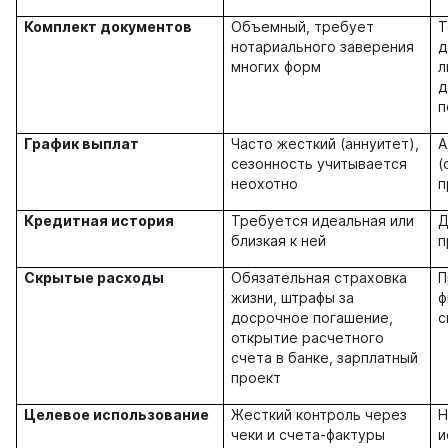
Комплект документов
Объемный, требует
Т
нотариального заверения
д
многих форм
л
д
п
График выплат
Часто жесткий (аннуитет),
А
сезонность учитывается
(
неохотно
п
Кредитная история
Требуется идеальная или
Д
близкая к ней
п
Скрытые расходы
Обязательная страховка
П
жизни, штрафы за
ф
досрочное погашение,
с
открытие расчетного
счета в банке, зарплатный
проект
Целевое использование
Жесткий контроль через
Н
чеки и счета-фактуры
и