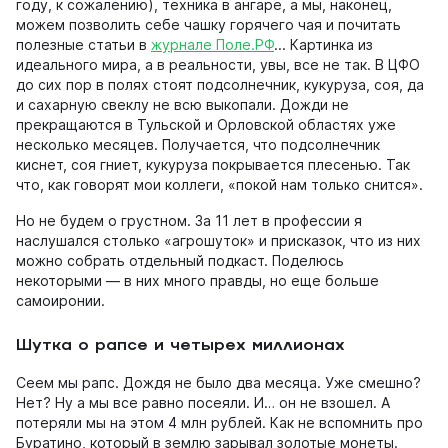
году, к сожалению), техника в ангаре, а мы, наконец,
можем позволить себе чашку горячего чая и почитать
полезные статьи в
журнале Поле.РФ
... Картинка из
идеального мира, а в реальности, увы, все не так. В ЦФО
до сих пор в полях стоят подсолнечник, кукуруза, соя, да
и сахарную свеклу не всю выкопали. Дожди не
прекращаются в Тульской и Орловской областях уже
несколько месяцев. Получается, что подсолнечник
киснет, соя гниет, кукуруза покрывается плесенью. Так
что, как говорят мои коллеги, «покой нам только снится».
Но не будем о грустном. За 11 лет в профессии я
наслушался столько «агрошуток» и присказок, что из них
можно собрать отдельный подкаст. Поделюсь
некоторыми — в них много правды, но еще больше
самоиронии.
Шутка о рапсе и четырех миллионах
Сеем мы рапс. Дождя не было два месяца. Уже смешно?
Нет? Ну а мы все равно посеяли. И… он не взошел. А
потеряли мы на этом 4 млн рублей. Как не вспомнить про
Буратино, который в землю зарывал золотые монеты.