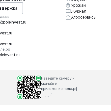
Урожай
ддержка
Журнал
связь
Агросервисы
poleinvest.ru
vest.ru
vest.ru
ле.рф
einvest.ru
Наведите камеру и
скачайте
приложение поле.рф