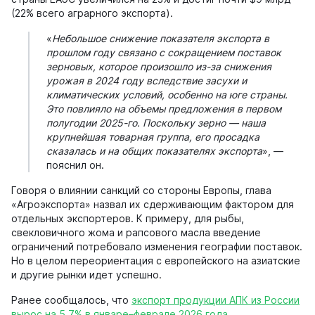
(22% всего аграрного экспорта).
«
Небольшое снижение показателя экспорта в
прошлом году связано с сокращением поставок
зерновых, которое произошло из-за снижения
урожая в 2024 году вследствие засухи и
климатических условий, особенно на юге страны.
Это повлияло на объемы предложения в первом
полугодии 2025-го. Поскольку зерно — наша
крупнейшая товарная группа, его просадка
сказалась и на общих показателях экспорта
», —
пояснил он.
Говоря о влиянии санкций со стороны Европы, глава
«Агроэкспорта» назвал их сдерживающим фактором для
отдельных экспортеров. К примеру, для рыбы,
свекловичного жома и рапсового масла введение
ограничений потребовало изменения географии поставок.
Но в целом переориентация с европейского на азиатские
и другие рынки идет успешно.
Ранее сообщалось, что
экспорт продукции АПК из России
вырос на 5,7% в январе–феврале 2026 года
.