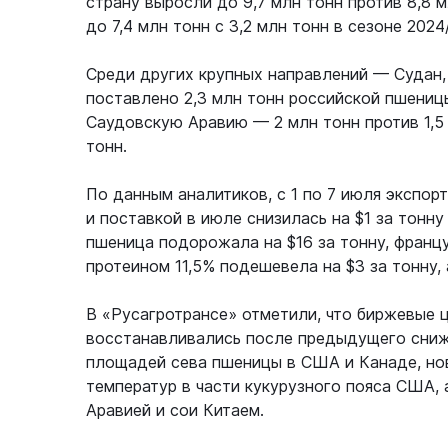
страну выросли до 9,7 млн тонн против 8,8 
до 7,4 млн тонн с 3,2 млн тонн в сезоне 2024
Среди других крупных направлений — Судан,
поставлено 2,3 млн тонн российской пшеницы
Саудовскую Аравию — 2 млн тонн против 1,5 
тонн.
По данным аналитиков, с 1 по 7 июля экспор
и поставкой в июле снизилась на $1 за тонн
пшеница подорожала на $16 за тонну, францу
протеином 11,5% подешевела на $3 за тонну, 
В «Русагротрансе» отметили, что биржевые 
восстанавливались после предыдущего сниж
площадей сева пшеницы в США и Канаде, нов
температур в части кукурузного пояса США,
Аравией и сои Китаем.