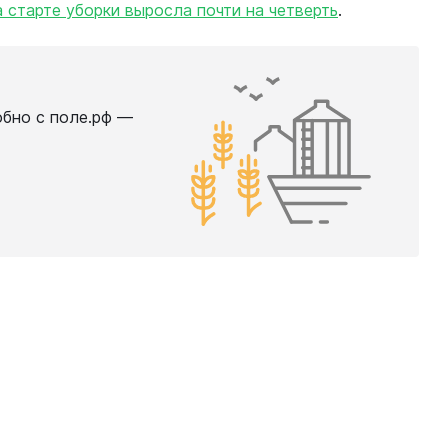
 старте уборки выросла почти на четверть
.
обно с поле.рф —