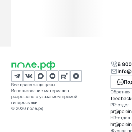
8 800
info@
По
Все права защищены.
Использование материалов
Обратная 
разрешено с указанием прямой
feedback@
гиперссылки.
PR-отдел
© 2026 поле.рф
pr@polein
HR-отдел
hr@polein
Журнал по