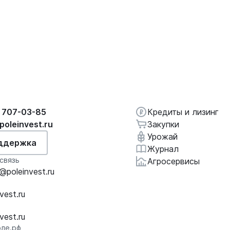
 707-03-85
Кредиты и лизинг
poleinvest.ru
Закупки
Урожай
ддержка
Журнал
связь
Агросервисы
poleinvest.ru
vest.ru
vest.ru
ле.рф