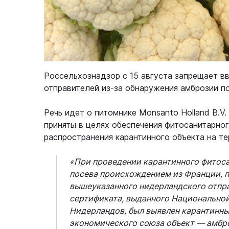
Россельхознадзор с 15 августа запрещает в
отправителей из-за обнаружения амброзии п
Речь идет о питомнике Monsanto Holland B.V. 
приняты в целях обеспечения фитосанитарно
распространения карантинного объекта на те
«При проведении карантинного фитоса
посева происхождением из Франции, 
вышеуказанного нидерландского отпр
сертификата, выданного Национальной
Нидерландов, был выявлен карантинны
экономического союза объект — амбрози