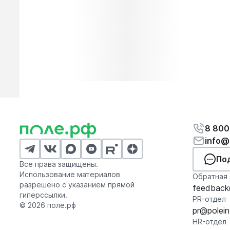
8 800
info@
По
Все права защищены.
Использование материалов
Обратная 
разрешено с указанием прямой
feedback@
гиперссылки.
PR-отдел
© 2026 поле.рф
pr@polein
HR-отдел