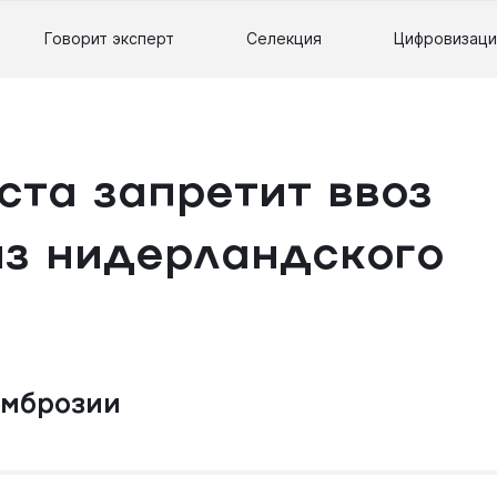
Говорит эксперт
Селекция
Цифровизаци
уста запретит ввоз
из нидерландского
амброзии