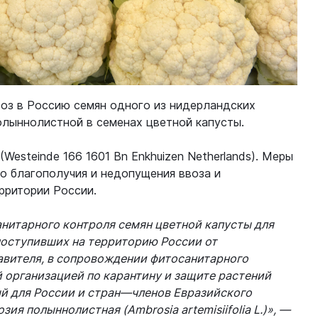
воз в Россию семян одного из нидерландских
олыннолистной в семенах цветной капусты.
(Westeinde 166 1601 Bn Enkhuizen Netherlands). Меры
го благополучия и недопущения ввоза и
рритории России.
нитарного контроля семян цветной капусты для
поступивших на территорию России от
авителя, в сопровождении фитосанитарного
 организацией по карантину и защите растений
й для России и стран—членов Евразийского
я полыннолистная (Ambrosia artemisiifolia L.)»,
—