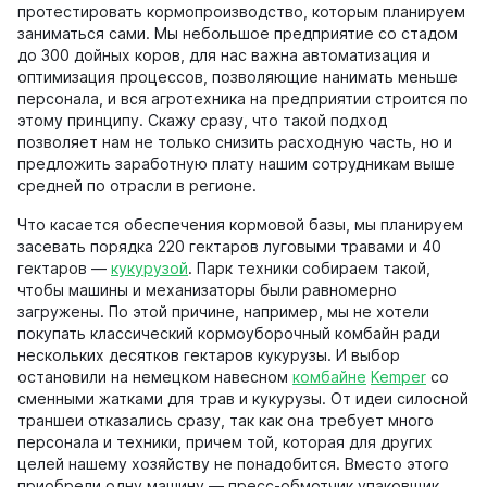
протестировать кормопроизводство, которым планируем
заниматься сами. Мы небольшое предприятие со стадом
до 300 дойных коров, для нас важна автоматизация и
оптимизация процессов, позволяющие нанимать меньше
персонала, и вся агротехника на предприятии строится по
этому принципу. Скажу сразу, что такой подход
позволяет нам не только снизить расходную часть, но и
предложить заработную плату нашим сотрудникам выше
средней по отрасли в регионе.
Что касается обеспечения кормовой базы, мы планируем
засевать порядка 220 гектаров луговыми травами и 40
гектаров —
кукурузой
. Парк техники собираем такой,
чтобы машины и механизаторы были равномерно
загружены. По этой причине, например, мы не хотели
покупать классический кормоуборочный комбайн ради
нескольких десятков гектаров кукурузы. И выбор
остановили на немецком навесном
комбайне
Kemper
со
сменными жатками для трав и кукурузы. От идеи силосной
траншеи отказались сразу, так как она требует много
персонала и техники, причем той, которая для других
целей нашему хозяйству не понадобится. Вместо этого
приобрели одну машину — пресс-обмотчик упаковщик